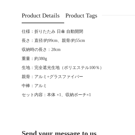
Product Details
Product Tags
仕様：折りたたみ 日傘 自動開閉
長さ：直径/約99cm、親骨/約55cm
収納時の長さ：28cm
重量：約380g
生地：完全遮光生地（ポリエステル100％）
親骨：アルミ+グラスファイバー
中棒：アルミ
セット内容：本体 ×1、収納ポーチ×1
Send your message to us