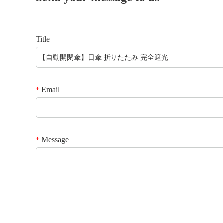
Title
Email
*
Message
*