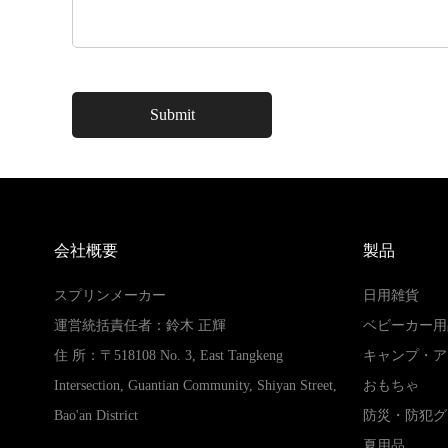
会社概要
製品
スプリンメーカー
日用雑貨
運営統括責任者：鈴木 正輝
ベビーカー用
住 所：〒518108 No. 3, East Tangkeng
キャンプ・ア
Intersection, Guantian Community, Shiyan Street,
おもちゃ
Bao'an District
防災・防犯グ
夏用品