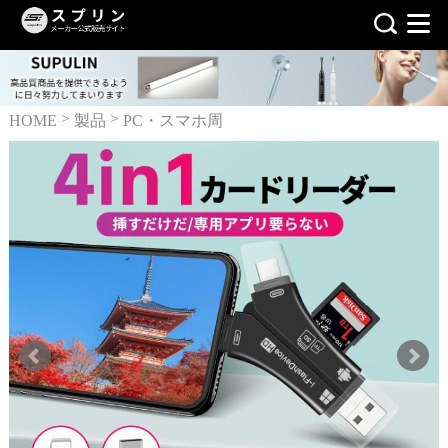
>
>
HOME
製品
PC・スマホ周
辺機器