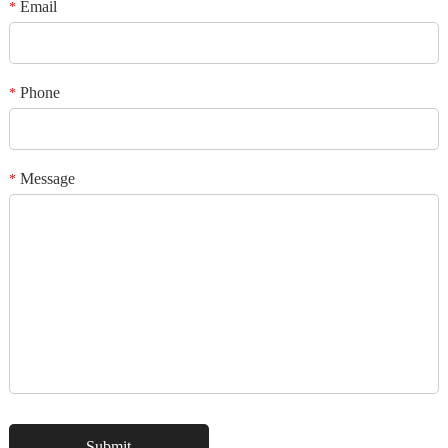
Email
*
互換性のあるサポート
互換性のあるサポートしてさまざまなカードが搭載されています。サポー
トSDHC Micro SDメモリーカード（TFカード）が搭載されているため、32
GB & 64 GB、128gb SDHC Micro SDカード(制限をかけない上には32 GB &
Phone
*
64 GB SDHC Micro SDカードを装着の場合）
写真の共有
旅行のとき、任意のファイルを送信した写真を経由でカメラとカードリー
Message
*
ダーSDカードからお使いの携帯電話、最高の友人やご家族と旅行の美し
い瞬間を共有