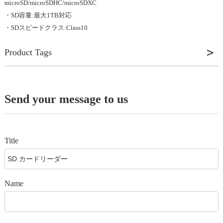
microSD/microSDHC/microSDXC
・SD容量:最大1TB対応
・SDスピードクラス:Class10
Product Tags
外部メモリカードリーダー
iPhone用の外部メモリ拡張iPhone 13/13 Pro/13 Pro Max/13 mini iPhone
Send your message to us
12/12 Pro/12 Pro Max/12 mini iPhone SE（第3世代/第2世代/第1世代）
iPhone 11/11Pro/11Pro Max iPhone X/XS/XS Max/XR/ iPad Air /iPad Pro,
Andorid , PC。APPストアから無料アプリiDevicesの間の通信、iReader
Title
ファイル管理
ファイル管理をあらゆるデータやファイルを直接になっているため、この
カードリーダー(作成、コピー、移動、削除、名前の変更、など）を使用
しています 写真の管理：音楽再生、ビデオカメラ写真の撮影など、レコ
Name
ーダー録音、再生、バックアップの連絡先リストにすべてのこれらの機能
は完全に組み込まれているこのアプリケーションが含まれています。この
カードリーダーを占有せずに外部メモリから直接操作できます。